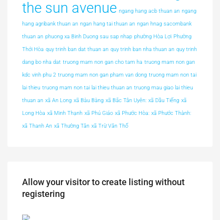
the sun avenue
ngang hang acb thuan an
ngang
hang agribank thuan an
ngan hang tai thuan an
ngan hnag sacombank
thuan an
phuong xa Binh Duong sau sap nhap
phường Hòa Lợi
Phường
Thới Hòa
quy trinh ban dat thuan an
quy trinh ban nha thuan an
quy trinh
dang bo nha dat
truong mam non gan cho tam ha
truong mam non gan
kdc vinh phu 2
truong mam non gan pham van dong
truong mam non tai
lai thieu
truong mam non tai lai thieu thuan an
truong mau giao lai thieu
thuan an
xã An Long
xã Bàu Bàng
xã Bắc Tân Uyên:
xã Dầu Tiếng
xã
Long Hòa
xã Minh Thạnh
xã Phú Giáo
xã Phước Hòa:
xã Phước Thành:
xã Thanh An
xã Thường Tân
xã Trừ Văn Thố
Allow your visitor to create listing without
registering