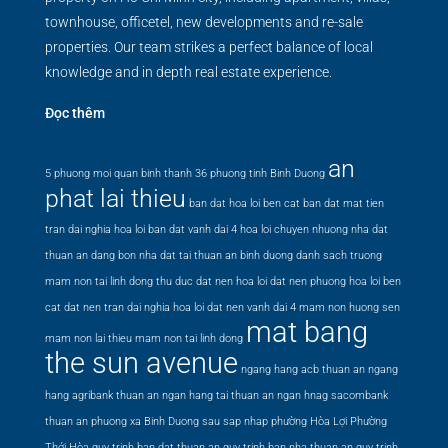
townhouse, officetel, new developments and re-sale
properties. Our team strikes a perfect balance of local
knowledge and in depth real estate experience.
Đọc thêm
an
5 phuong moi quan binh thanh
36 phuong tinh Binh Duong
phat lai thieu
ban dat hoa loi ben cat
ban dat mat tien
tran dai nghia hoa loi
ban dat vanh dai 4 hoa loi
chuyen nhuong nha dat
thuan an
dang bon nha dat tai thuan an binh duong
danh sach truong
mam non tai linh dong thu duc
dat nen hoa loi
dat nen phuong hoa loi ben
cat
dat nen tran dai nghia hoa loi
dat nen vanh dai 4
mam non huong sen
mat bang
mam non lai thieu
mam non tai linh dong
the sun avenue
ngang hang acb thuan an
ngang
hang agribank thuan an
ngan hang tai thuan an
ngan hnag sacombank
thuan an
phuong xa Binh Duong sau sap nhap
phường Hòa Lợi
Phường
Thới Hòa
quy trinh ban dat thuan an
quy trinh ban nha thuan an
quy trinh