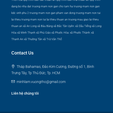
dang bo nha dat
truong mam non gan cho tam ha
truong mam non gan
kdc vinh phu 2
truong mam non gan pham van dong
truong mam non tai
lai thieu
truong mam non tai lai thieu thuan an
truong mau giao lai thieu
thuan an
xã An Long
xã Bàu Bàng
xã Bắc Tân Uyên:
xã Dầu Tiếng
xã Long
Hòa
xã Minh Thạnh
xã Phú Giáo
xã Phước Hòa:
xã Phước Thành:
xã
Thanh An
xã Thường Tân
xã Trừ Văn Thố
Contact Us
Tháp Bahamas, Đảo Kim Cương, Đường số 1, Bình
Trưng Tây, Tp Thủ Đức, Tp. HCM
minhlam.vuongtho@gmail.com
Liên hệ chúng tôi