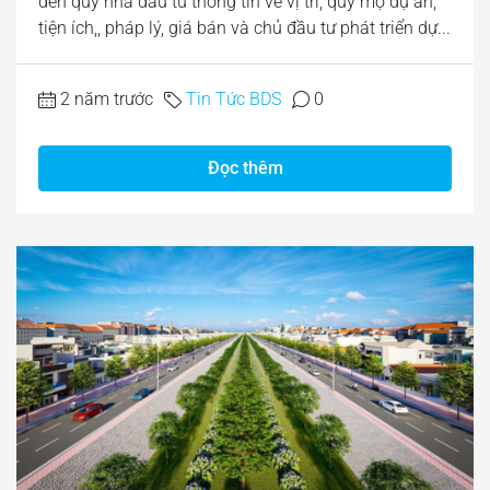
đến quý nhà đầu tư thông tin về vị trí, quy mộ dự án,
tiện ích,, pháp lý, giá bán và chủ đầu tư phát triển dự...
2 năm trước
Tin Tức BDS
0
Đọc thêm