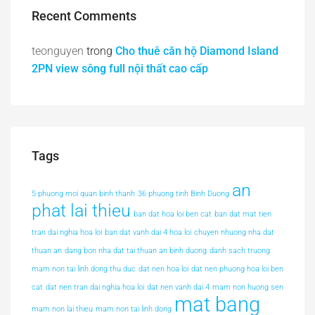
Recent Comments
teonguyen
trong
Cho thuê căn hộ Diamond Island
2PN view sông full nội thất cao cấp
Tags
an
5 phuong moi quan binh thanh
36 phuong tinh Binh Duong
phat lai thieu
ban dat hoa loi ben cat
ban dat mat tien
tran dai nghia hoa loi
ban dat vanh dai 4 hoa loi
chuyen nhuong nha dat
thuan an
dang bon nha dat tai thuan an binh duong
danh sach truong
mam non tai linh dong thu duc
dat nen hoa loi
dat nen phuong hoa loi ben
cat
dat nen tran dai nghia hoa loi
dat nen vanh dai 4
mam non huong sen
mat bang
mam non lai thieu
mam non tai linh dong