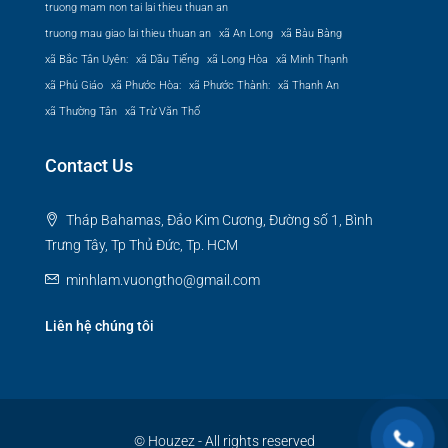
truong mam non tai lai thieu thuan an
truong mau giao lai thieu thuan an
xã An Long
xã Bàu Bàng
xã Bắc Tân Uyên:
xã Dầu Tiếng
xã Long Hòa
xã Minh Thạnh
xã Phú Giáo
xã Phước Hòa:
xã Phước Thành:
xã Thanh An
xã Thường Tân
xã Trừ Văn Thố
Contact Us
Tháp Bahamas, Đảo Kim Cương, Đường số 1, Bình
Trưng Tây, Tp Thủ Đức, Tp. HCM
minhlam.vuongtho@gmail.com
Liên hệ chúng tôi
© Houzez - All rights reserved