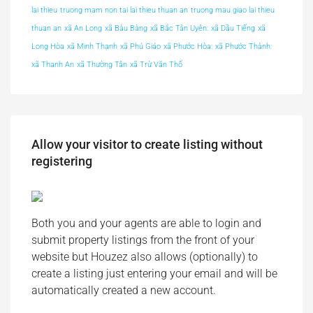
lai thieu
truong mam non tai lai thieu thuan an
truong mau giao lai thieu
thuan an
xã An Long
xã Bàu Bàng
xã Bắc Tân Uyên:
xã Dầu Tiếng
xã
Long Hòa
xã Minh Thạnh
xã Phú Giáo
xã Phước Hòa:
xã Phước Thành:
xã Thanh An
xã Thường Tân
xã Trừ Văn Thố
Allow your visitor to create listing without
registering
Both you and your agents are able to login and
submit property listings from the front of your
website but Houzez also allows (optionally) to
create a listing just entering your email and will be
automatically created a new account.