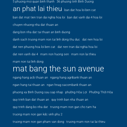
5 phuong moi quan binh thanh
36 phuong tinh Binh Duong
an phat lai thieu
ban dat hoa loi ben cat
ban dat mat tien tran dai nghia hoa loi
ban dat vanh dai 4 hoa loi
chuyen nhuong nha dat thuan an
dang bon nha dat tai thuan an binh duong
danh sach truong mam non tai linh dong thu duc
dat nen hoa loi
dat nen phuong hoa loi ben cat
dat nen tran dai nghia hoa loi
dat nen vanh dai 4
mam non huong sen
mam non lai thieu
mam non tai linh dong
mat bang the sun avenue
ngang hang acb thuan an
ngang hang agribank thuan an
ngan hang tai thuan an
ngan hnag sacombank thuan an
phuong xa Binh Duong sau sap nhap
phường Hòa Lợi
Phường Thới Hòa
quy trinh ban dat thuan an
quy trinh ban nha thuan an
quy trinh dang bo nha dat
truong mam non gan cho tam ha
truong mam non gan kdc vinh phu 2
truong mam non gan pham van dong
truong mam non tai lai thieu