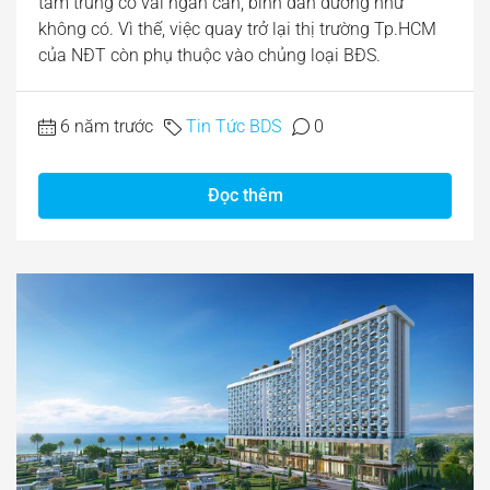
tầm trung có vài ngàn căn, bình dân dường như
không có. Vì thế, việc quay trở lại thị trường Tp.HCM
của NĐT còn phụ thuộc vào chủng loại BĐS.
6 năm trước
Tin Tức BDS
0
Đọc thêm