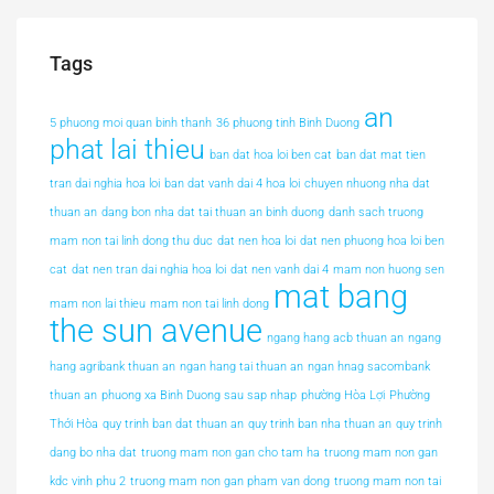
Tags
an
5 phuong moi quan binh thanh
36 phuong tinh Binh Duong
phat lai thieu
ban dat hoa loi ben cat
ban dat mat tien
tran dai nghia hoa loi
ban dat vanh dai 4 hoa loi
chuyen nhuong nha dat
thuan an
dang bon nha dat tai thuan an binh duong
danh sach truong
mam non tai linh dong thu duc
dat nen hoa loi
dat nen phuong hoa loi ben
cat
dat nen tran dai nghia hoa loi
dat nen vanh dai 4
mam non huong sen
mat bang
mam non lai thieu
mam non tai linh dong
the sun avenue
ngang hang acb thuan an
ngang
hang agribank thuan an
ngan hang tai thuan an
ngan hnag sacombank
thuan an
phuong xa Binh Duong sau sap nhap
phường Hòa Lợi
Phường
Thới Hòa
quy trinh ban dat thuan an
quy trinh ban nha thuan an
quy trinh
dang bo nha dat
truong mam non gan cho tam ha
truong mam non gan
kdc vinh phu 2
truong mam non gan pham van dong
truong mam non tai