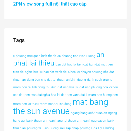
2PN view sông full nội thất cao cấp
Tags
an
5 phuong moi quan binh thanh
36 phuong tinh Binh Duong
phat lai thieu
ban dat hoa loi ben cat
ban dat mat tien
tran dai nghia hoa loi
ban dat vanh dai 4 hoa loi
chuyen nhuong nha dat
thuan an
dang bon nha dat tai thuan an binh duong
danh sach truong
mam non tai linh dong thu duc
dat nen hoa loi
dat nen phuong hoa loi ben
cat
dat nen tran dai nghia hoa loi
dat nen vanh dai 4
mam non huong sen
mat bang
mam non lai thieu
mam non tai linh dong
the sun avenue
ngang hang acb thuan an
ngang
hang agribank thuan an
ngan hang tai thuan an
ngan hnag sacombank
thuan an
phuong xa Binh Duong sau sap nhap
phường Hòa Lợi
Phường