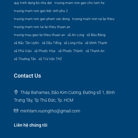
quy trinh dang bo nha dat
truong mam non gan cho tam ha
truong mam non gan kdc vinh phu 2
truong mam non gan pham van dong
truong mam non tai lai thieu
truong mam non tai lai thieu thuan an
truong mau giao lai thieu thuan an
xã An Long
xã Bàu Bàng
xã Bắc Tân Uyên:
xã Dầu Tiếng
xã Long Hòa
xã Minh Thạnh
xã Phú Giáo
xã Phước Hòa:
xã Phước Thành:
xã Thanh An
xã Thường Tân
xã Trừ Văn Thố
Contact Us
Tháp Bahamas, Đảo Kim Cương, Đường số 1, Bình
Trưng Tây, Tp Thủ Đức, Tp. HCM
minhlam.vuongtho@gmail.com
Liên hệ chúng tôi