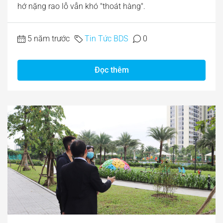
hớ nặng rao lỗ vẫn khó "thoát hàng".
5 năm trước
Tin Tức BDS
0
Đọc thêm