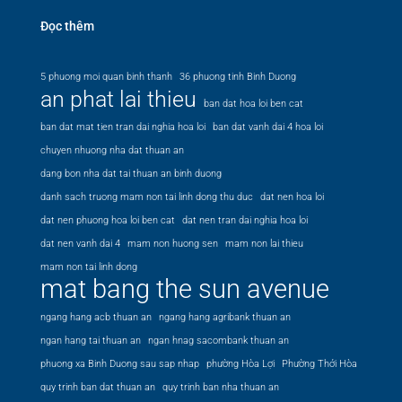
Đọc thêm
5 phuong moi quan binh thanh
36 phuong tinh Binh Duong
an phat lai thieu
ban dat hoa loi ben cat
ban dat mat tien tran dai nghia hoa loi
ban dat vanh dai 4 hoa loi
chuyen nhuong nha dat thuan an
dang bon nha dat tai thuan an binh duong
danh sach truong mam non tai linh dong thu duc
dat nen hoa loi
dat nen phuong hoa loi ben cat
dat nen tran dai nghia hoa loi
dat nen vanh dai 4
mam non huong sen
mam non lai thieu
mam non tai linh dong
mat bang the sun avenue
ngang hang acb thuan an
ngang hang agribank thuan an
ngan hang tai thuan an
ngan hnag sacombank thuan an
phuong xa Binh Duong sau sap nhap
phường Hòa Lợi
Phường Thới Hòa
quy trinh ban dat thuan an
quy trinh ban nha thuan an