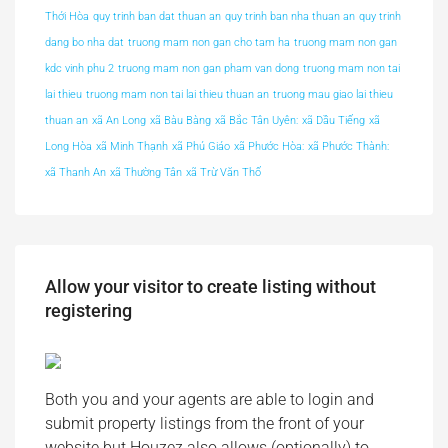
Thới Hòa
quy trinh ban dat thuan an
quy trinh ban nha thuan an
quy trinh
dang bo nha dat
truong mam non gan cho tam ha
truong mam non gan
kdc vinh phu 2
truong mam non gan pham van dong
truong mam non tai
lai thieu
truong mam non tai lai thieu thuan an
truong mau giao lai thieu
thuan an
xã An Long
xã Bàu Bàng
xã Bắc Tân Uyên:
xã Dầu Tiếng
xã
Long Hòa
xã Minh Thạnh
xã Phú Giáo
xã Phước Hòa:
xã Phước Thành:
xã Thanh An
xã Thường Tân
xã Trừ Văn Thố
Allow your visitor to create listing without
registering
Both you and your agents are able to login and
submit property listings from the front of your
website but Houzez also allows (optionally) to