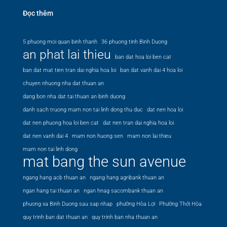
Đọc thêm
5 phuong moi quan binh thanh
36 phuong tinh Binh Duong
an phat lai thieu
ban dat hoa loi ben cat
ban dat mat tien tran dai nghia hoa loi
ban dat vanh dai 4 hoa loi
chuyen nhuong nha dat thuan an
dang bon nha dat tai thuan an binh duong
danh sach truong mam non tai linh dong thu duc
dat nen hoa loi
dat nen phuong hoa loi ben cat
dat nen tran dai nghia hoa loi
dat nen vanh dai 4
mam non huong sen
mam non lai thieu
mam non tai linh dong
mat bang the sun avenue
ngang hang acb thuan an
ngang hang agribank thuan an
ngan hang tai thuan an
ngan hnag sacombank thuan an
phuong xa Binh Duong sau sap nhap
phường Hòa Lợi
Phường Thới Hòa
quy trinh ban dat thuan an
quy trinh ban nha thuan an