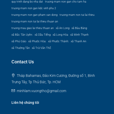
quy trinh dang bo nha dat
truong mam non gan cho tam ha
truong mam non gan kdc vinh phu 2
truong mam non gan pham van dong
truong mam non tai lai thieu
truong mam non tai lai thieu thuan an
truong mau giao lai thieu thuan an
xã An Long
xã Bàu Bàng
xã Bắc Tân Uyên:
xã Dầu Tiếng
xã Long Hòa
xã Minh Thạnh
xã Phú Giáo
xã Phước Hòa:
xã Phước Thành:
xã Thanh An
xã Thường Tân
xã Trừ Văn Thố
Contact Us
Tháp Bahamas, Đảo Kim Cương, Đường số 1, Bình
Trưng Tây, Tp Thủ Đức, Tp. HCM
minhlam.vuongtho@gmail.com
Liên hệ chúng tôi