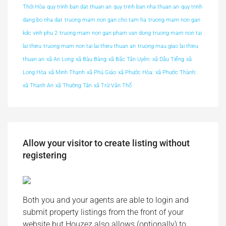
Thới Hòa
quy trinh ban dat thuan an
quy trinh ban nha thuan an
quy trinh
dang bo nha dat
truong mam non gan cho tam ha
truong mam non gan
kdc vinh phu 2
truong mam non gan pham van dong
truong mam non tai
lai thieu
truong mam non tai lai thieu thuan an
truong mau giao lai thieu
thuan an
xã An Long
xã Bàu Bàng
xã Bắc Tân Uyên:
xã Dầu Tiếng
xã
Long Hòa
xã Minh Thạnh
xã Phú Giáo
xã Phước Hòa:
xã Phước Thành:
xã Thanh An
xã Thường Tân
xã Trừ Văn Thố
Allow your visitor to create listing without
registering
Both you and your agents are able to login and
submit property listings from the front of your
website but Houzez also allows (optionally) to