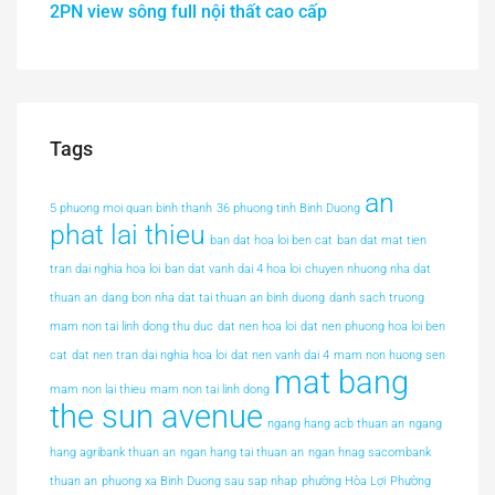
2PN view sông full nội thất cao cấp
Tags
an
5 phuong moi quan binh thanh
36 phuong tinh Binh Duong
phat lai thieu
ban dat hoa loi ben cat
ban dat mat tien
tran dai nghia hoa loi
ban dat vanh dai 4 hoa loi
chuyen nhuong nha dat
thuan an
dang bon nha dat tai thuan an binh duong
danh sach truong
mam non tai linh dong thu duc
dat nen hoa loi
dat nen phuong hoa loi ben
cat
dat nen tran dai nghia hoa loi
dat nen vanh dai 4
mam non huong sen
mat bang
mam non lai thieu
mam non tai linh dong
the sun avenue
ngang hang acb thuan an
ngang
hang agribank thuan an
ngan hang tai thuan an
ngan hnag sacombank
thuan an
phuong xa Binh Duong sau sap nhap
phường Hòa Lợi
Phường