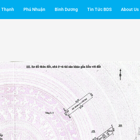
h Thạnh
Phú Nhuận
Bình Dương
Tin Tức BDS
About Us