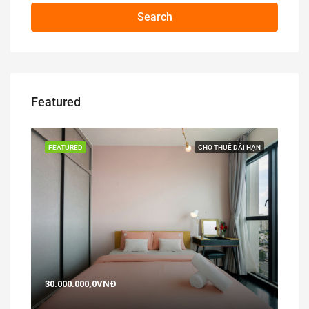
Search
Featured
BÁN
FEATURED
CHO THUÊ DÀI HẠN
FEA
30.000.000,0VNĐ
29,0