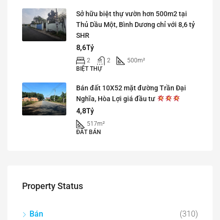
Sở hữu biệt thự vườn hơn 500m2 tại
Thủ Dầu Một, Bình Dương chỉ với 8,6 tỷ
SHR
8,6Tỷ
2
2
500
m²
BIỆT THỰ
Bán đất 10X52 mặt đường Trần Đại
Nghĩa, Hòa Lợi giá đầu tư
4,8Tỷ
517
m²
ĐẤT BÁN
Property Status
Bán
(310)