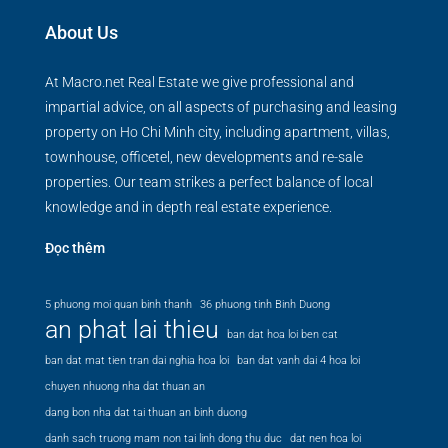
About Us
At Macro.net Real Estate we give professional and
impartial advice, on all aspects of purchasing and leasing
property on Ho Chi Minh city, including apartment, villas,
townhouse, officetel, new developments and re-sale
properties. Our team strikes a perfect balance of local
knowledge and in depth real estate experience.
Đọc thêm
5 phuong moi quan binh thanh
36 phuong tinh Binh Duong
an phat lai thieu
ban dat hoa loi ben cat
ban dat mat tien tran dai nghia hoa loi
ban dat vanh dai 4 hoa loi
chuyen nhuong nha dat thuan an
dang bon nha dat tai thuan an binh duong
danh sach truong mam non tai linh dong thu duc
dat nen hoa loi