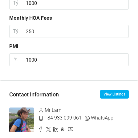
Tỷ
Monthly HOA Fees
Tỷ
PMI
%
Contact Information
View Listings
Mr Lam
+84 933 099 061
WhatsApp