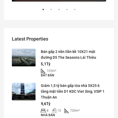
Latest Properties
Bán gấp 2 nền liền kề 10X21 mặt
đường D5 The Seasons Lái Thiêu
5,1Tỷ
105
m²
ĐẤT BÁN
Giảm 1,5 tỷ bán gấp tòa nhà 5X25 6
tầng mặt tiền D1 KDC Viet Sing, VSIP 1
Thuận An
9,6Tỷ
8
10
700
m²
NHÀ BÁN