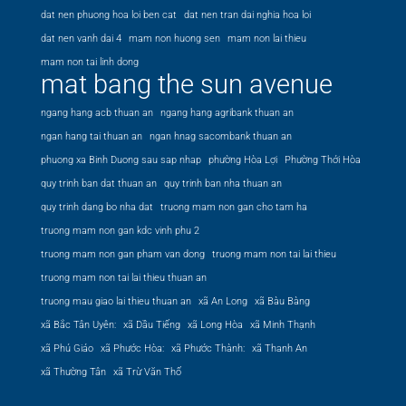
dat nen phuong hoa loi ben cat
dat nen tran dai nghia hoa loi
dat nen vanh dai 4
mam non huong sen
mam non lai thieu
mam non tai linh dong
mat bang the sun avenue
ngang hang acb thuan an
ngang hang agribank thuan an
ngan hang tai thuan an
ngan hnag sacombank thuan an
phuong xa Binh Duong sau sap nhap
phường Hòa Lợi
Phường Thới Hòa
quy trinh ban dat thuan an
quy trinh ban nha thuan an
quy trinh dang bo nha dat
truong mam non gan cho tam ha
truong mam non gan kdc vinh phu 2
truong mam non gan pham van dong
truong mam non tai lai thieu
truong mam non tai lai thieu thuan an
truong mau giao lai thieu thuan an
xã An Long
xã Bàu Bàng
xã Bắc Tân Uyên:
xã Dầu Tiếng
xã Long Hòa
xã Minh Thạnh
xã Phú Giáo
xã Phước Hòa:
xã Phước Thành:
xã Thanh An
xã Thường Tân
xã Trừ Văn Thố