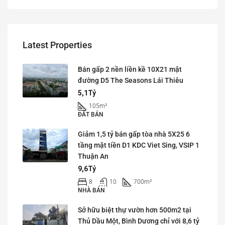
Latest Properties
Bán gấp 2 nền liền kề 10X21 mặt
đường D5 The Seasons Lái Thiêu
5,1Tỷ
105
m²
ĐẤT BÁN
Giảm 1,5 tỷ bán gấp tòa nhà 5X25 6
tầng mặt tiền D1 KDC Viet Sing, VSIP 1
Thuận An
9,6Tỷ
8
10
700
m²
NHÀ BÁN
Sở hữu biệt thự vườn hơn 500m2 tại
Thủ Dầu Một, Bình Dương chỉ với 8,6 tỷ