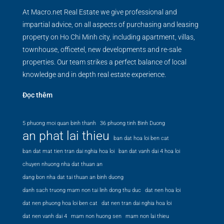
At Macro.net Real Estate we give professional and
impartial advice, on all aspects of purchasing and leasing
property on Ho Chi Minh city, including apartment, villas,
townhouse, officetel, new developments and re-sale
properties. Our team strikes a perfect balance of local
knowledge and in depth real estate experience.
Đọc thêm
5 phuong moi quan binh thanh
36 phuong tinh Binh Duong
an phat lai thieu
ban dat hoa loi ben cat
ban dat mat tien tran dai nghia hoa loi
ban dat vanh dai 4 hoa loi
chuyen nhuong nha dat thuan an
dang bon nha dat tai thuan an binh duong
danh sach truong mam non tai linh dong thu duc
dat nen hoa loi
dat nen phuong hoa loi ben cat
dat nen tran dai nghia hoa loi
dat nen vanh dai 4
mam non huong sen
mam non lai thieu