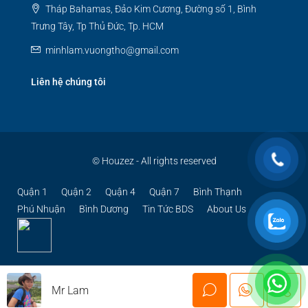
Tháp Bahamas, Đảo Kim Cương, Đường số 1, Bình
Trưng Tây, Tp Thủ Đức, Tp. HCM
minhlam.vuongtho@gmail.com
Liên hệ chúng tôi
© Houzez - All rights reserved
Quận 1
Quận 2
Quận 4
Quận 7
Bình Thạnh
Phú Nhuận
Bình Dương
Tin Tức BDS
About Us
Mr Lam