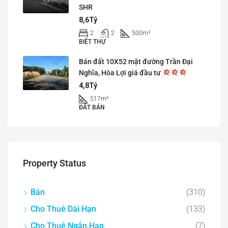
SHR
8,6Tỷ
2
2
500
m²
BIỆT THỰ
Bán đất 10X52 mặt đường Trần Đại
Nghĩa, Hòa Lợi giá đầu tư
4,8Tỷ
517
m²
ĐẤT BÁN
Property Status
Bán
(310)
Cho Thuê Dài Hạn
(133)
Cho Thuê Ngắn Hạn
(7)