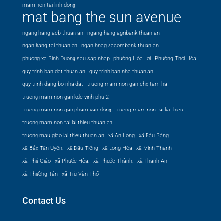
mam non tai linh dong
mat bang the sun avenue
ngang hang acb thuan an
ngang hang agribank thuan an
ngan hang tai thuan an
ngan hnag sacombank thuan an
phuong xa Binh Duong sau sap nhap
phường Hòa Lợi
Phường Thới Hòa
quy trinh ban dat thuan an
quy trinh ban nha thuan an
quy trinh dang bo nha dat
truong mam non gan cho tam ha
truong mam non gan kdc vinh phu 2
truong mam non gan pham van dong
truong mam non tai lai thieu
truong mam non tai lai thieu thuan an
truong mau giao lai thieu thuan an
xã An Long
xã Bàu Bàng
xã Bắc Tân Uyên:
xã Dầu Tiếng
xã Long Hòa
xã Minh Thạnh
xã Phú Giáo
xã Phước Hòa:
xã Phước Thành:
xã Thanh An
xã Thường Tân
xã Trừ Văn Thố
Contact Us