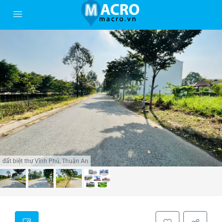
đất biệt thự Vĩnh Phú, Thuận An