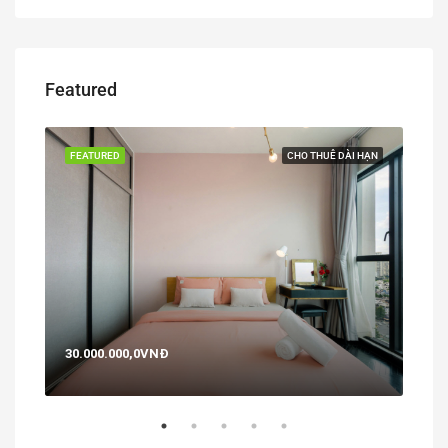
Featured
BÁN
FEATURED
CHO THUÊ DÀI HẠN
FEA
30.000.000,0VNĐ
29,0