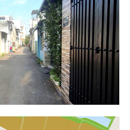
FEATURED
9,8Tỷ