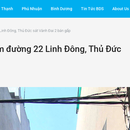
h Thạnh
Phú Nhuận
Bình Dương
Tin Tức BDS
About Us
Linh Đông, Thủ Đức sát Vành Đai 2 bán gấp
m đường 22 Linh Đông, Thủ Đức