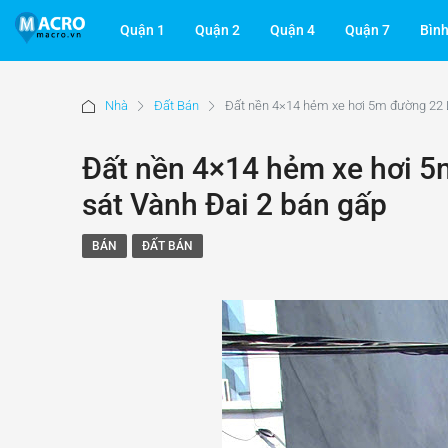
Quận 1
Quận 2
Quận 4
Quận 7
Bìn
Nhà
Đất Bán
Đất nền 4×14 hẻm xe hơi 5m đường 22 
Đất nền 4×14 hẻm xe hơi 5
sát Vành Đai 2 bán gấp
BÁN
ĐẤT BÁN