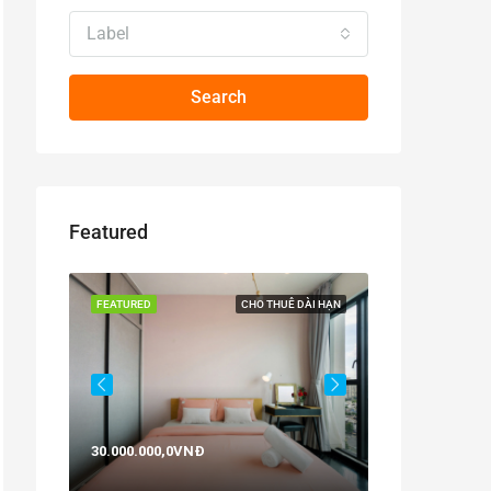
Label
Search
Featured
BÁN
FEATURED
CHO THUÊ DÀI HẠN
FEATURED
30.000.000,0VNĐ
29,0Tỷ/All in