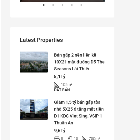
Latest Properties
Bán gấp 2 nền liền kề
10X21 mặt đường D5 The
Seasons Lái Thiêu
5,1Tỷ
105
m²
ĐẤT BÁN
Giảm 1,5 tỷ bán gấp tòa
nhà 5X25 6 tầng mặt tiền
D1 KDC Viet Sing, VSIP 1
Thuận An
9,6Tỷ
8
10
700
m²