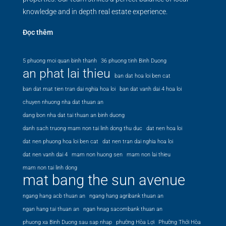
knowledge and in depth real estate experience.
Đọc thêm
5 phuong moi quan binh thanh
36 phuong tinh Binh Duong
an phat lai thieu
ban dat hoa loi ben cat
ban dat mat tien tran dai nghia hoa loi
ban dat vanh dai 4 hoa loi
chuyen nhuong nha dat thuan an
dang bon nha dat tai thuan an binh duong
danh sach truong mam non tai linh dong thu duc
dat nen hoa loi
dat nen phuong hoa loi ben cat
dat nen tran dai nghia hoa loi
dat nen vanh dai 4
mam non huong sen
mam non lai thieu
mam non tai linh dong
mat bang the sun avenue
ngang hang acb thuan an
ngang hang agribank thuan an
ngan hang tai thuan an
ngan hnag sacombank thuan an
phuong xa Binh Duong sau sap nhap
phường Hòa Lợi
Phường Thới Hòa