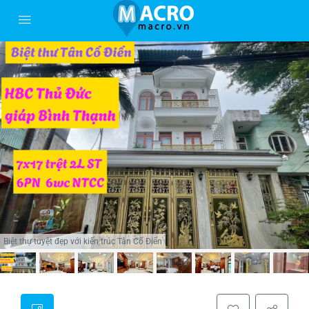
Biệt thự tuyệt đẹp với kiến trúc Tân Cổ Điển