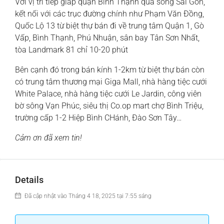
Với vị trí tiếp giáp quận Bình Thạnh qua sông Sài Gòn,
kết nối với các trục đường chính như Phạm Văn Đồng,
Quốc Lộ 13 từ biệt thự bán đi về trung tâm Quận 1, Gò
Vấp, Bình Thạnh, Phú Nhuận, sân bay Tân Sơn Nhất,
tòa Landmark 81 chỉ 10-20 phút
Bên cạnh đó trong bán kính 1-2km từ biệt thự bán còn
có trung tâm thương mại Giga Mall, nhà hàng tiệc cưới
White Palace, nhà hàng tiệc cưới Le Jardin, công viên
bờ sông Vạn Phúc, siêu thị Co.op mart chợ Bình Triệu,
trường cấp 1-2 Hiệp Bình CHánh, Đào Sơn Tây…
Cảm ơn đã xem tin!
Details
Đã cập nhật vào Tháng 4 18, 2025 tại 7:55 sáng