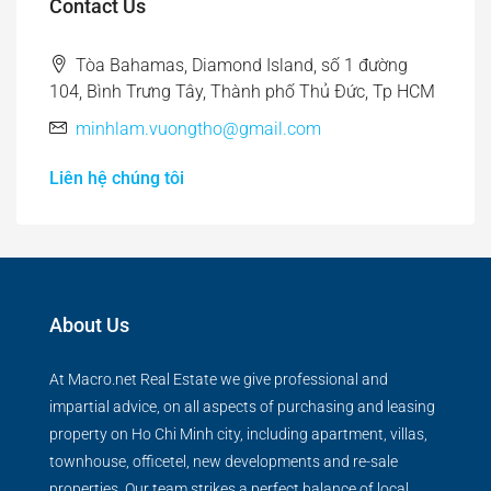
Contact Us
Tòa Bahamas, Diamond Island, số 1 đường
104, Bình Trưng Tây, Thành phố Thủ Đức, Tp HCM
minhlam.vuongtho@gmail.com
Liên hệ chúng tôi
About Us
At Macro.net Real Estate we give professional and
impartial advice, on all aspects of purchasing and leasing
property on Ho Chi Minh city, including apartment, villas,
townhouse, officetel, new developments and re-sale
properties. Our team strikes a perfect balance of local