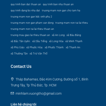
quy trinh ban dat thuan an
quy trinh ban nha thuan an
quy trinh dang bo nha dat
truong mam non gan cho tam ha
truong mam non gan kdc vinh phu 2
truong mam non gan pham van dong
truong mam non tai lai thieu
truong mam non tai lai thieu thuan an
truong mau giao lai thieu thuan an
xã An Long
xã Bàu Bàng
xã Bắc Tân Uyên:
xã Dầu Tiếng
xã Long Hòa
xã Minh Thạnh
xã Phú Giáo
xã Phước Hòa:
xã Phước Thành:
xã Thanh An
xã Thường Tân
xã Trừ Văn Thố
Contact Us
Tháp Bahamas, Đảo Kim Cương, Đường số 1, Bình
Trưng Tây, Tp Thủ Đức, Tp. HCM
minhlam.vuongtho@gmail.com
Liên hệ chúng tôi