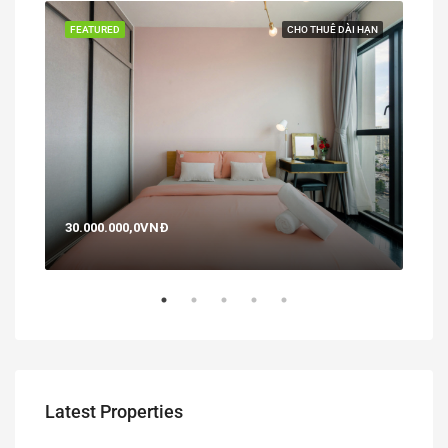
BÁN
FEATURED
CHO THUÊ DÀI HẠN
FEA
30.000.000,0VNĐ
29,0
Latest Properties