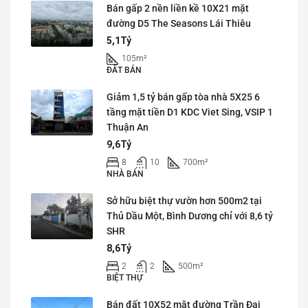
Bán gấp 2 nền liền kề 10X21 mặt
đường D5 The Seasons Lái Thiêu
5,1Tỷ
105
m²
ĐẤT BÁN
Giảm 1,5 tỷ bán gấp tòa nhà 5X25 6
tầng mặt tiền D1 KDC Viet Sing, VSIP 1
Thuận An
9,6Tỷ
8
10
700
m²
NHÀ BÁN
Sở hữu biệt thự vườn hơn 500m2 tại
Thủ Dầu Một, Bình Dương chỉ với 8,6 tỷ
SHR
8,6Tỷ
2
2
500
m²
BIỆT THỰ
Bán đất 10X52 mặt đường Trần Đại